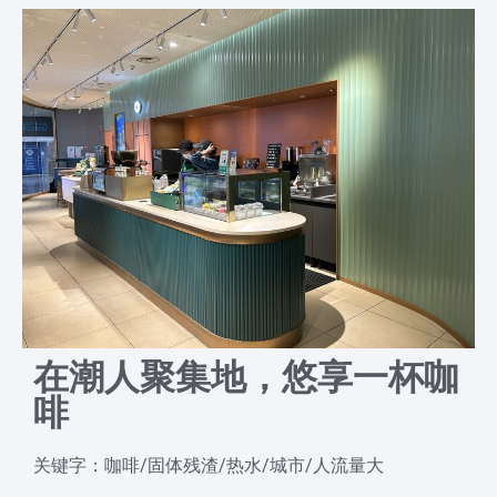
在潮人聚集地，悠享一杯咖
啡
关键字：咖啡/固体残渣/热水/城市/人流量大