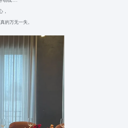
务动线……
心，
否真的万无一失。