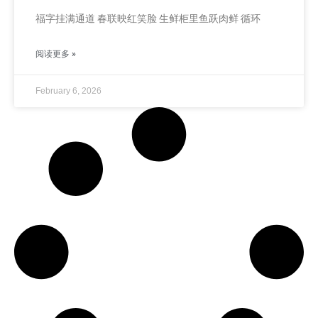
福字挂满通道 春联映红笑脸 生鲜柜里鱼跃肉鲜 循环
阅读更多 »
February 6, 2026