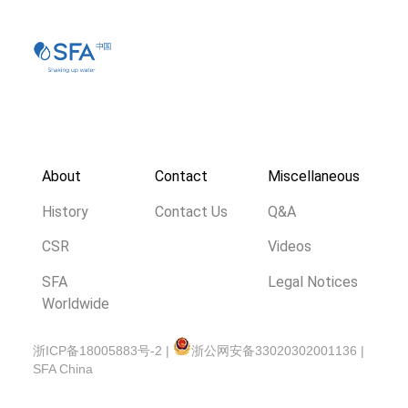
About
Contact
Miscellaneous
History
Contact Us
Q&A
CSR
Videos
SFA
Legal Notices
Worldwide
浙ICP备18005883号-2 |
浙公网安备33020302001136 |
SFA China