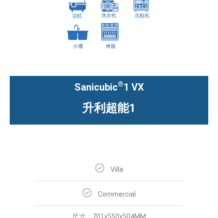
®
Sanicubic
1 VX
升利超能1
Villa
Commercial
尺寸：701x550x504MM