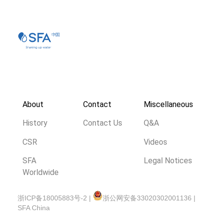
About
Contact
Miscellaneous
History
Contact Us
Q&A
CSR
Videos
SFA
Legal Notices
Worldwide
浙ICP备18005883号-2 |
浙公网安备33020302001136 |
SFA China