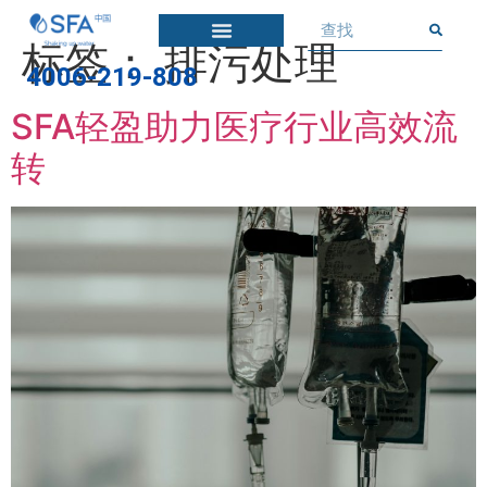
标签：
排污处理
4006-219-808
SFA轻盈助力医疗行业高效流
转