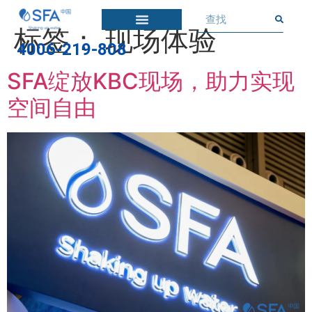
标签：
现场体验
4006-219-808
SFA绽放KBC现场，助力实现
空间自由